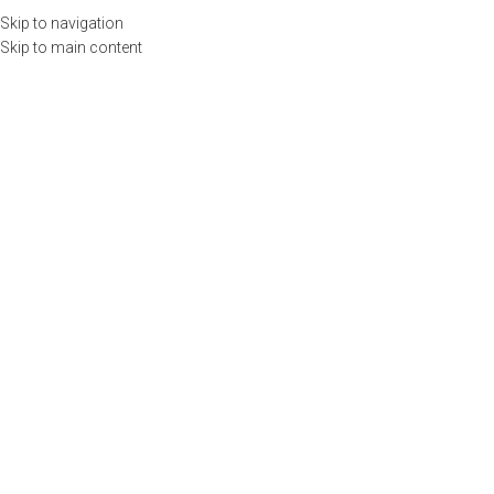
Llámenos
(55) 6972 7382 |
contacto@emspublicaciones.com
Skip to navigation
Skip to main content
Menu
0
items
$
0.00
INICIO
CURSOS
PUBLICACIONES
TIENDA
USUARIOS
CALENDARIO
CONTACTO
0
items
$
0.00
Search
Thank You
Home
Thank You
Your subscription has been set up successfully.
PUBLICACIONES RECIENTES