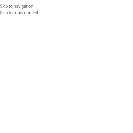
Llámenos
(55) 6972 7382 |
contacto@emspublicaciones.com
Skip to navigation
Skip to main content
$
0.00
INICIO
CURSOS
PUBLICACIONES
TIENDA
USUARIOS
CALENDARIO
CONTACTO
$
0.00
Portfolio
Home
Portfolio